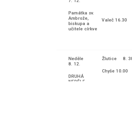
7. 12.
Památka sv.
Ambrože,
Valeč 16.30
biskupa a
učitele církve
Neděle
Žlutice 8. 3
8. 12.
Chyše 10.00
DRUHÁ
NEDĚLE
Močidlec 11.1
ADVENTNÍ