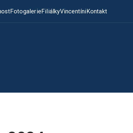
nost
Fotogalerie
Filiálky
Vincentíni
Kontakt