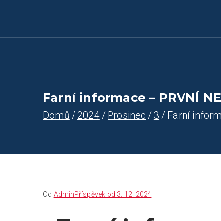
Farnost Žlutice
Farnost Žlutice
Farní informace – PRVNÍ NE
Domů
2024
Prosinec
3
Farní info
Od
Admin
Příspěvek od
3. 12. 2024