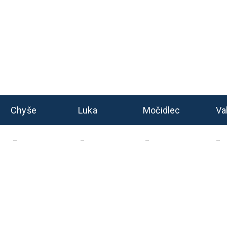
Chyše
Luka
Močidlec
Va
–
–
–
–