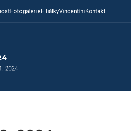
nost
Fotogalerie
Filiálky
Vincentíni
Kontakt
24
1. 2024