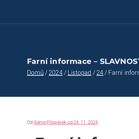
Farnost Žlutice
Farnost Žlutice
Farní informace – SLAVNOST
Domů
2024
Listopad
24
Farní inf
Od
Admin
Příspěvek od
24. 11. 2024