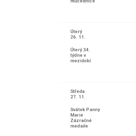
mučednice
Úterý
26. 11.
Úterý 34.
týdne v
mezidobí
Středa
27. 11.
Svátek Panny
Marie
Zázračné
medaile