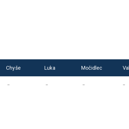
Chyše
Luka
Močidlec
Va
–
–
–
–