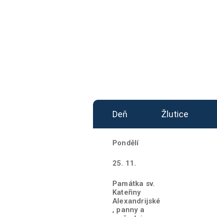
Deň
Žlutice
Pondělí
25. 11.
Památka sv.
Kateřiny
Alexandrijské
, panny a