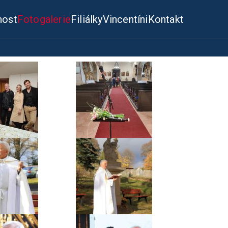
nost
Fotogalerie
Filiálky
Vincentíni
Kontakt