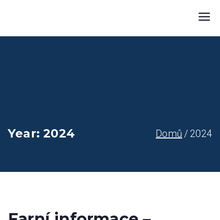
Přeskočit
Farnost Žlutice
Farnost Žlutice
na
obsah
Year:
2024
Domů
2024
Farní informace –