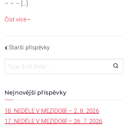
– – – […]
Číst více
Navigace
Starší příspěvky
pro
S
e
a
Nejnovější příspěvky
příspěvky
r
18. NEDĚLE V MEZIDOBÍ – 2. 8. 2026
c
17. NEDĚLE V MEZIDOBÍ – 26. 7. 2026
h