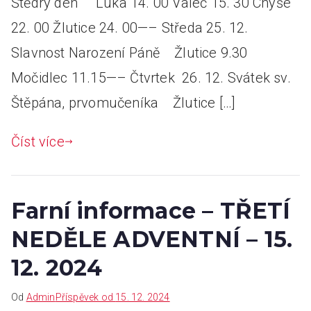
Štědrý den Luka 14. 00 Valeč 15. 30 Chyše
22. 00 Žlutice 24. 00—– Středa 25. 12.
Slavnost Narození Páně Žlutice 9.30
Močidlec 11.15—– Čtvrtek 26. 12. Svátek sv.
Štěpána, prvomučeníka Žlutice […]
Číst více
Farní informace – TŘETÍ
NEDĚLE ADVENTNÍ – 15.
12. 2024
Od
Admin
Příspěvek od
15. 12. 2024