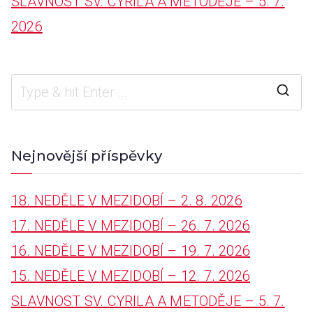
SLAVNOST SV. CYRILA A METODĚJE – 5. 7.
r
2026
:
S
e
a
Nejnovější příspěvky
r
18. NEDĚLE V MEZIDOBÍ – 2. 8. 2026
c
17. NEDĚLE V MEZIDOBÍ – 26. 7. 2026
h
16. NEDĚLE V MEZIDOBÍ – 19. 7. 2026
f
15. NEDĚLE V MEZIDOBÍ – 12. 7. 2026
o
SLAVNOST SV. CYRILA A METODĚJE – 5. 7.
r