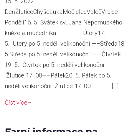
15. 5. 2022
DeňŽluticeChyšeLukaMočidlecValečVrbice
Pondělí16. 5. Svátek sv. Jana Nepomuckého,
kněze a mučedníka – – —Úterý17.
5. Úterý po 5. neděli velikonoční —–Středa18.
5.Středa po 5. neděli velikonoční —– Čtvrtek
19. 5. Čtvrtek po 5. neděli velikonoční
Žlutice 17. 00—–Pátek20. 5. Pátek po 5.
neděli velikonoční Žlutice 17. 00– […]
Číst více
Farní informace na