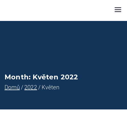
Přeskočit
Farnost Žlutice
Farnost Žlutice
na
obsah
Month:
Květen 2022
Domů
2022
Květen