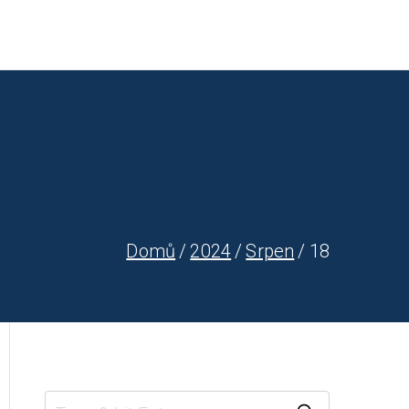
nost
Fotogalerie
Filiálky
Vincentíni
Kontakt
Domů
2024
Srpen
18