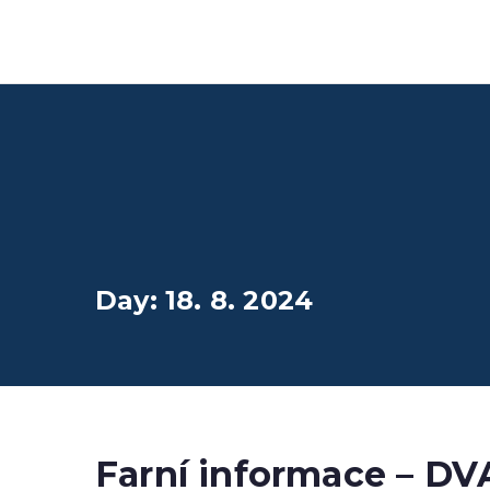
Přeskočit
Farnost Žlutice
na
Farnost Žlutice
obsah
Day:
18. 8. 2024
Farní informace – 