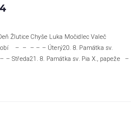
24
4 Deň Žlutice Chyše Luka Močidlec Valeč
idobí – – – – – Úterý20. 8. Památka sv.
 – – Středa21. 8. Památka sv. Pia X., papeže –