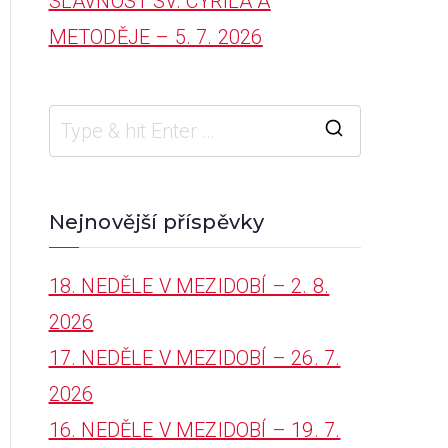
SLAVNOST SV. CYRILA A
METODĚJE – 5. 7. 2026
S
e
a
Nejnovější příspěvky
r
18. NEDĚLE V MEZIDOBÍ – 2. 8.
c
2026
h
17. NEDĚLE V MEZIDOBÍ – 26. 7.
f
2026
o
16. NEDĚLE V MEZIDOBÍ – 19. 7.
r