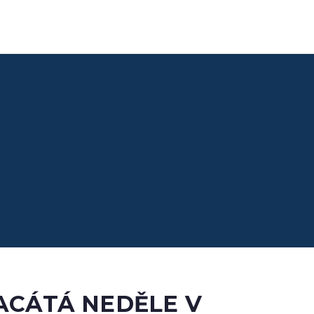
Domů
Farní informace
Far
DVACÁTÁ NEDĚLE V