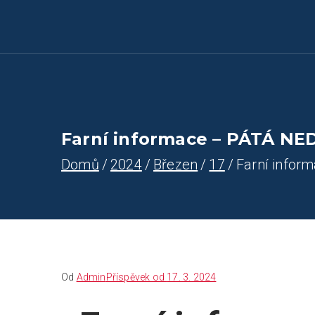
Farnost Žlutice
Farnost Žlutice
Farní informace – PÁTÁ NED
Domů
2024
Březen
17
Farní infor
Od
Admin
Příspěvek od
17. 3. 2024