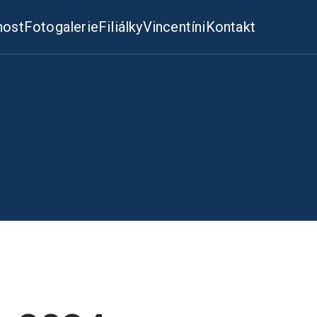
nost
Fotogalerie
Filiálky
Vincentíni
Kontakt