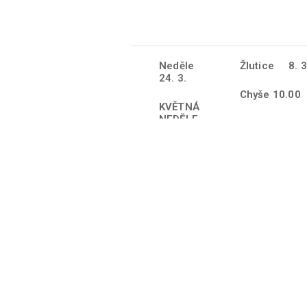
Neděle
Žlutice 8. 3
24. 3.
Chyše 10.00
KVĚTNÁ
NEDĚLE
Močidlec 11.