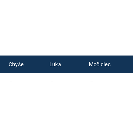
Chyše
Luka
Močidlec
–
–
–