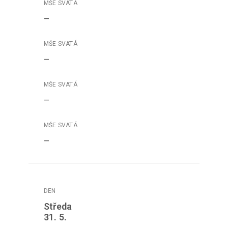
–
–
–
–
Středa
31. 5.