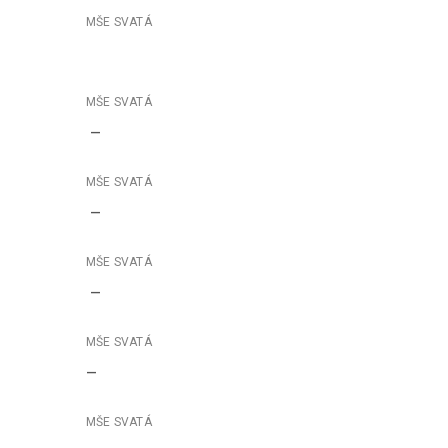
–
–
–
–