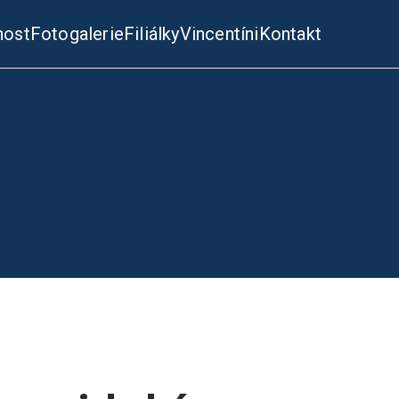
nost
Fotogalerie
Filiálky
Vincentíni
Kontakt