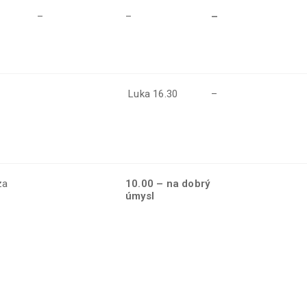
–
–
–
Luka 16.30
–
za
10.00 – na dobrý
úmysl