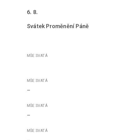
6. 8.
Svátek Proměnění Páně
–
–