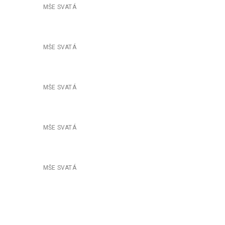
253LŽlutice