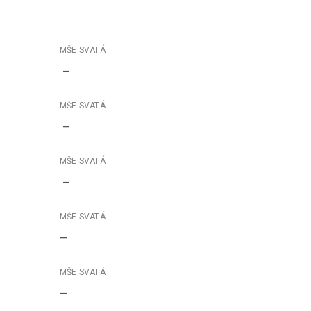
–
–
–
–
–