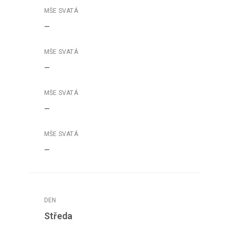
–
–
–
–
Středa