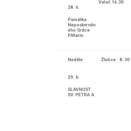
Valeč 16.30
28. 6.
Památka
Neposkvrněn
ého Srdce
P.Marie
Neděle
Žlutice 8. 30
29. 6.
SLAVNOST
SV. PETRA A
PAVLA,
apoštolů