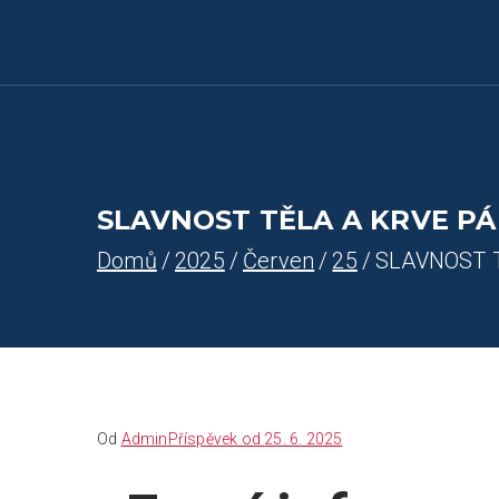
Farnost Žlutice
Farnost Žlutice
SLAVNOST TĚLA A KRVE PÁNĚ
Domů
2025
Červen
25
SLAVNOST T
Od
Admin
Příspěvek od
25. 6. 2025