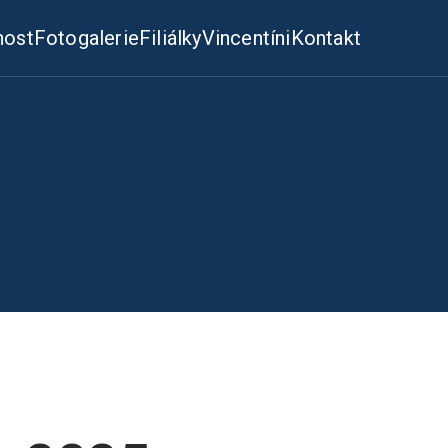
nost
Fotogalerie
Filiálky
Vincentíni
Kontakt