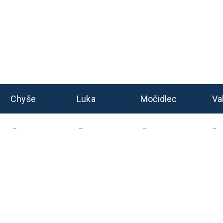
Chyše
Luka
Močidlec
Va
–
–
–
–