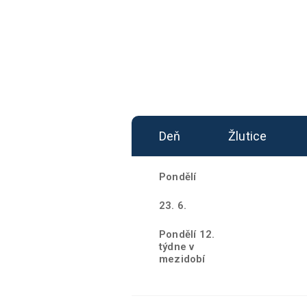
Deň
Žlutice
Pondělí
23. 6.
Pondělí 12.
týdne v
mezidobí