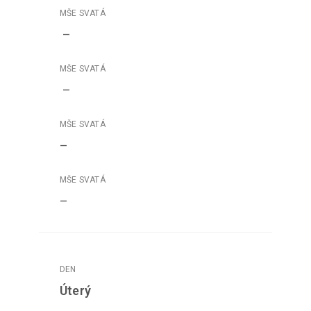
–
–
–
–
Úterý