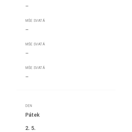
–
–
–
–
Pátek
2. 5.