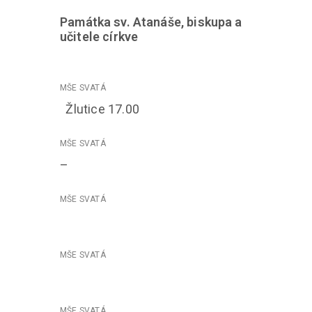
P
amátka sv. Atanáše, biskupa a
učitele církve
Žlutice 17.00
–