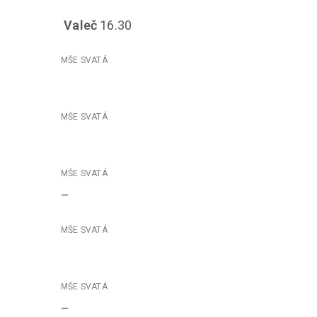
Valeč
16.30
–
–