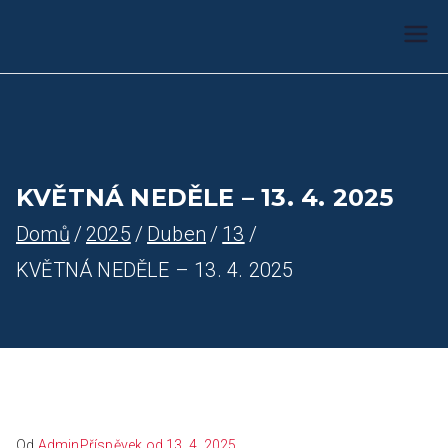
Farnost Žlutice
Farnost Žlutice
KVĚTNÁ NEDĚLE – 13. 4. 2025
Domů
2025
Duben
13
KVĚTNÁ NEDĚLE – 13. 4. 2025
Od
Admin
Příspěvek od
13. 4. 2025