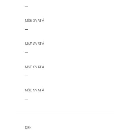
–
–
–
–
–