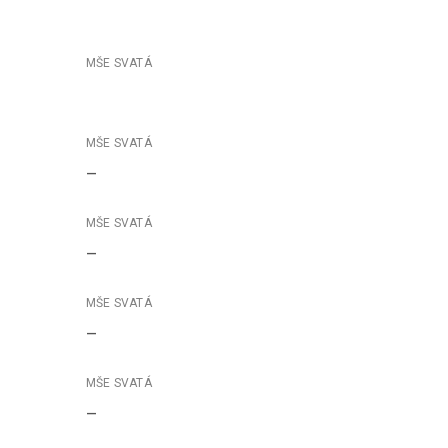
–
–
–
–