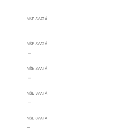
–
–
–
–