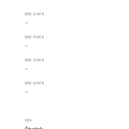
–
–
–
–