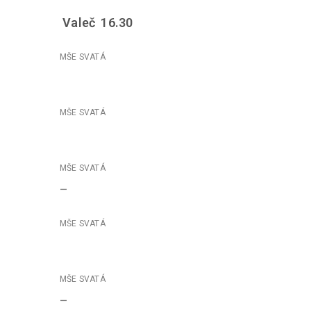
Valeč 16.30
–
–