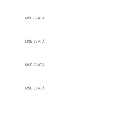
253LŽlutice