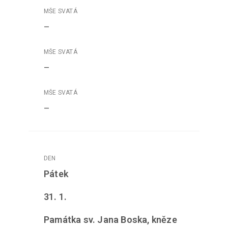
–
–
–
Pátek
31. 1.
Památka sv. Jana Boska, kněze