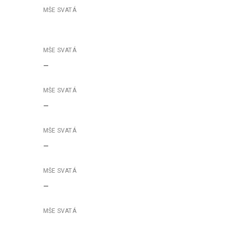
–
–
–
–