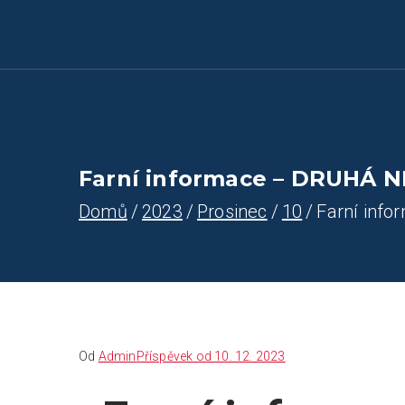
Farnost Žlutice
Farnost Žlutice
Farní informace – DRUHÁ N
Domů
2023
Prosinec
10
Farní inf
Od
Admin
Příspěvek od
10. 12. 2023