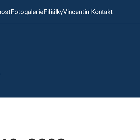
nost
Fotogalerie
Filiálky
Vincentíni
Kontakt
3