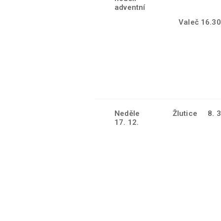
adventní
Valeč 16.30
Neděle
Žlutice 8. 3
17. 12.
Chyše 10.00
TŘETÍ
NEDĚLE
Močidlec 11.1
ADVENTNÍ