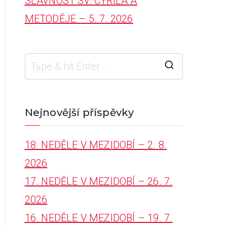
SLAVNOST SV. CYRILA A
METODĚJE – 5. 7. 2026
S
e
a
Nejnovější příspěvky
r
18. NEDĚLE V MEZIDOBÍ – 2. 8.
c
2026
h
17. NEDĚLE V MEZIDOBÍ – 26. 7.
f
2026
o
16. NEDĚLE V MEZIDOBÍ – 19. 7.
r