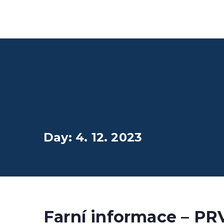
Přeskočit
Farnost Žlutice
na
Farnost Žlutice
obsah
Day:
4. 12. 2023
Farní informace – P