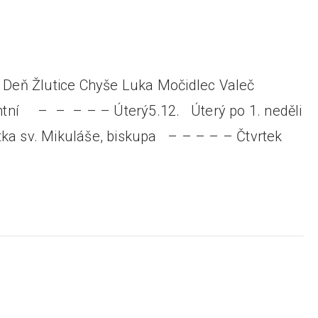
23 Deň Žlutice Chyše Luka Močidlec Valeč
ventní – – – – – Úterý5.12. Úterý po 1. neděli
ka sv. Mikuláše, biskupa – – – – – Čtvrtek