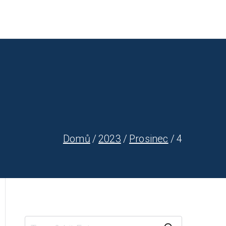
nost
Fotogalerie
Filiálky
Vincentíni
Kontakt
Domů
2023
Prosinec
4