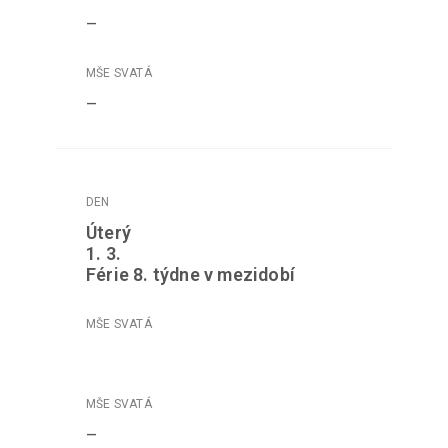
–
–
Úterý
1. 3.
Férie 8. týdne v mezidobí
–