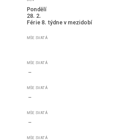
Pondělí
28. 2.
Férie 8. týdne v mezidobí
–
–
–