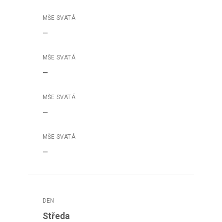
–
–
–
–
Středa