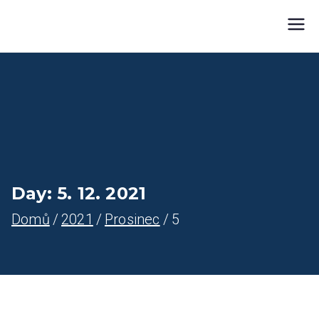
Přeskočit
Farnost Žlutice
Farnost Žlutice
na
obsah
Day:
5. 12. 2021
Domů
2021
Prosinec
5