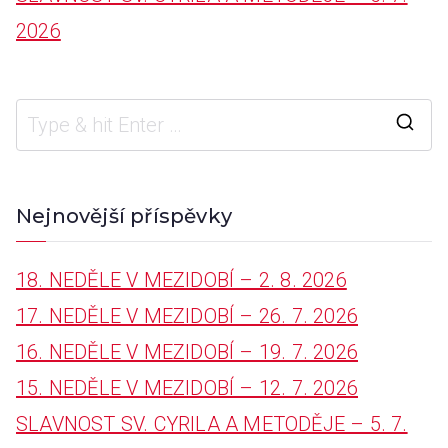
r
2026
:
S
e
a
Nejnovější příspěvky
r
18. NEDĚLE V MEZIDOBÍ – 2. 8. 2026
c
17. NEDĚLE V MEZIDOBÍ – 26. 7. 2026
h
16. NEDĚLE V MEZIDOBÍ – 19. 7. 2026
f
15. NEDĚLE V MEZIDOBÍ – 12. 7. 2026
o
SLAVNOST SV. CYRILA A METODĚJE – 5. 7.
r