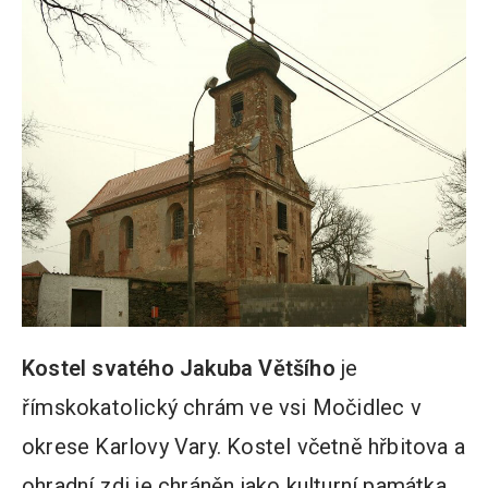
Kostel svatého Jakuba Většího
je
římskokatolický chrám ve vsi Močidlec v
okrese Karlovy Vary. Kostel včetně hřbitova a
ohradní zdi je chráněn jako kulturní památka