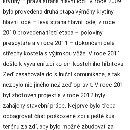
krytiny – pravá strana hlavní lodi. V roce 2009
byla provedena druhá etapa výměny krytiny
hlavní lodě – levá strana hlavní lodě, v roce
2010 provedena třetí etapa – poloviny
presbytáře a v roce 2011 – dokončení celé
střechy kostela s výjimkou věže. V roce 2011
došlo k vyvalení zdi kolem kostelního hřbitova.
Zeď zasahovala do silniční komunikace, a tak
nezbylo nic jiného než zeď opravit. V roce 2011
byl zhotoven projekt a v roce 2012 byly
zahájeny stavební práce. Nejprve bylo třeba
odbagrovat část poškozené zdi a ještě kus
terénu za zdí, aby bylo možné zbudovat za