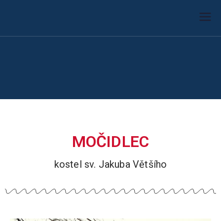
Farnost Žlutice
Farnost Žlutice
MOČIDLEC
kostel sv. Jakuba Většího