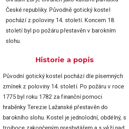
České republiky. Původně gotický kostel
pochází z poloviny 14. století. Koncem 18.
století byl po požáru přestavěn v barokním
slohu.
Historie a popis
Původní gotický kostel pochází dle písemných
zmínek z poloviny 14. století. Po požáru v roce
1775 byl roku 1782 za finanční pomoci
hraběnky Terezie Lažanské přestavěn do
barokního slohu. Kostel je jednolodní, obdélný, s
trojboce zakončeným presbytářem a s věží nad