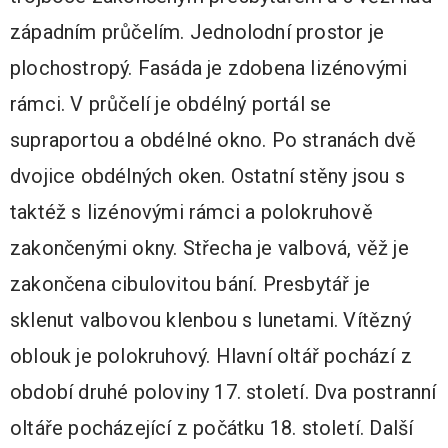
západním průčelím. Jednolodní prostor je
plochostropý. Fasáda je zdobena lizénovými
rámci. V průčelí je obdélný portál se
supraportou a obdélné okno. Po stranách dvě
dvojice obdélných oken. Ostatní stěny jsou s
taktéž s lizénovými rámci a polokruhově
zakončenými okny. Střecha je valbová, věž je
zakončena cibulovitou bání. Presbytář je
sklenut valbovou klenbou s lunetami. Vítězný
oblouk je polokruhový. Hlavní oltář pochází z
období druhé poloviny 17. století. Dva postranní
oltáře pocházející z počátku 18. století. Další